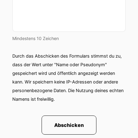
sehr also spannend auf den großen
Datenmengen die das Social Web,
00:01:14: Nachweis über ride stellt Dinge zu
entdecken das seit ich beide weg bin aber ich
Mindestens 10 Zeichen
will gar nicht daran Plattformen aufgebaut
00:01:23: möchte mal was mir Spaß gemacht
Durch das Abschicken des Formulars stimmst du zu,
weil Erding Unternehmen muss ich meistens
dass der Wert unter "Name oder Pseudonym"
zum gegen Daten aus verschiedenen Bereichen
gespeichert wird und öffentlich angezeigt werden
des Unternehmensdaten in allen Farben Formen
kann. Wir speichern keine IP-Adressen oder andere
Größenordnungen Timo zusammenzubringen
personenbezogene Daten. Die Nutzung deines echten
00:01:36: zugreifbar zumachen auswertbar zu
Namens ist freiwillig.
machen.
00:01:39: Und mit der Person Schwerpunkt im
Bereich data Engineering und weil die drauf
Abschicken
geschafft und dann ich sagen