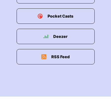
00:02:21: und ich fand es immer spannend der in
den ganzen Projekten in denen ich war da
Pocket Casts
kannst du mal Kunden die hatten total viele
Daten irgendwie angehäuft.
Deezer
00:02:29: Laufe von 15 oder 15 Jahren damals
wann es immer ja hauptsächlich unstrukturierte
Daten also Textdokumente
RSS Feed
00:02:37: Office-Dateien et cetera
00:02:39: und was wir da gemacht haben aber
immer mit Suchtechnologie diese ganzen
Informationen irgendwie zugänglich machen und
ich kann mir noch erinnern ich habe immer gern
gesagt ja hallo,
00:02:49: wir schaffen es halt einfach mit